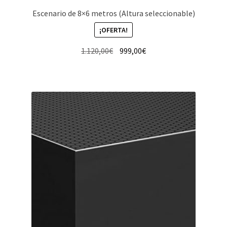
Escenario de 8×6 metros (Altura seleccionable)
¡OFERTA!
El
El
1.120,00
€
999,00
€
precio
precio
original
actual
era:
es:
1.120,00€.
999,00€.