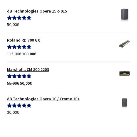
dB Technologies Opera 15 o 915
50,00
€
Valorado con
5.00
de 5
Roland RD 700 GX
El
El
115,00
€
100,00
€
Valorado con
precio
precio
5.00
de 5
original
actual
Marshall JCM 800 2203
era:
es:
115,00€.
100,00€.
El
El
55,00
€
50,00
€
Valorado con
precio
precio
5.00
de 5
original
actual
dB Technologies Opera 10 / Cromo 10+
era:
es:
55,00€.
50,00€.
30,00
€
Valorado con
5.00
de 5