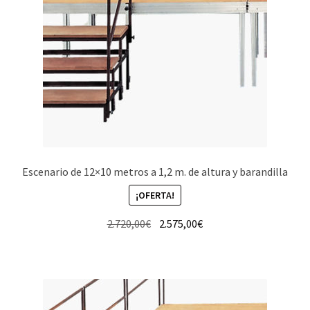
Escenario de 12×10 metros a 1,2 m. de altura y barandilla
¡OFERTA!
El
El
2.720,00
€
2.575,00
€
precio
precio
original
actual
era:
es:
2.720,00€.
2.575,00€.