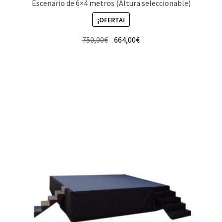
Escenario de 6×4 metros (Altura seleccionable)
¡OFERTA!
El
El
750,00
€
664,00
€
precio
precio
original
actual
era:
es:
750,00€.
664,00€.