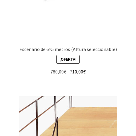
Escenario de 6×5 metros (Altura seleccionable)
¡OFERTA!
El
El
780,00
€
710,00
€
precio
precio
original
actual
era:
es:
780,00€.
710,00€.