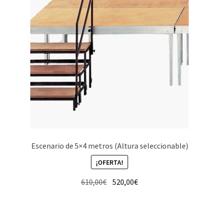
Escenario de 5×4 metros (Altura seleccionable)
¡OFERTA!
El
El
610,00
€
520,00
€
precio
precio
original
actual
era:
es: