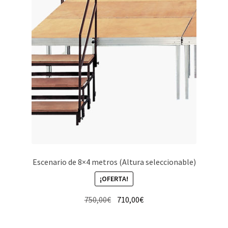
Escenario de 8×4 metros (Altura seleccionable)
¡OFERTA!
El
El
750,00
€
710,00
€
precio
precio
original
actual