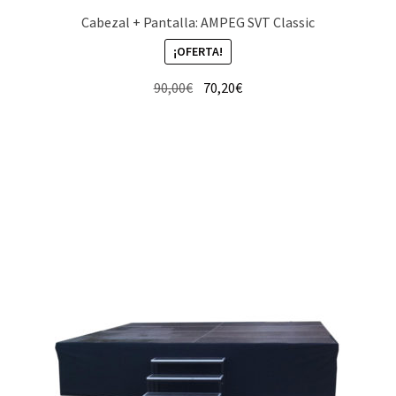
Cabezal + Pantalla: AMPEG SVT Classic
¡OFERTA!
El
El
90,00
€
70,20
€
precio
precio
original
actual
era:
es:
90,00€.
70,20€.