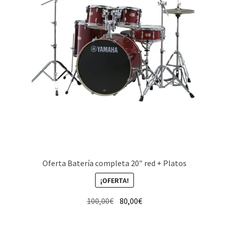
Oferta Batería completa 20″ red + Platos
¡OFERTA!
El
El
100,00
€
80,00
€
precio
precio
original
actual