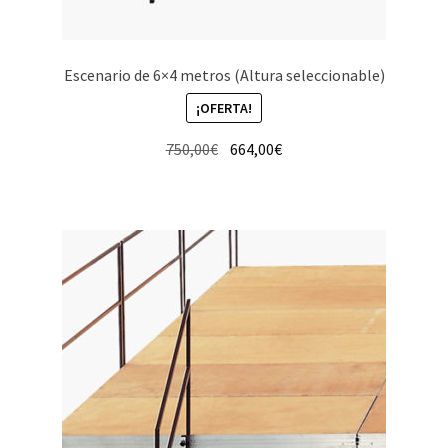
Escenario de 6×4 metros (Altura seleccionable)
¡OFERTA!
El
El
750,00
€
664,00
€
precio
precio
original
actual
era:
es:
750,00€.
664,00€.