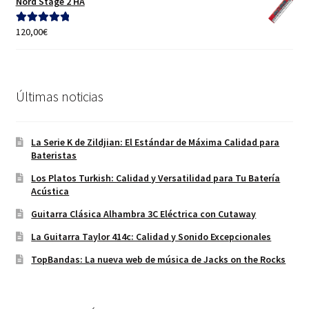
Nord Stage 2 HA
era:
es:
65,00€.
55,00€.
120,00
€
Valorado con
5.00
de 5
Últimas noticias
La Serie K de Zildjian: El Estándar de Máxima Calidad para
Bateristas
Los Platos Turkish: Calidad y Versatilidad para Tu Batería
Acústica
Guitarra Clásica Alhambra 3C Eléctrica con Cutaway
La Guitarra Taylor 414c: Calidad y Sonido Excepcionales
TopBandas: La nueva web de música de Jacks on the Rocks