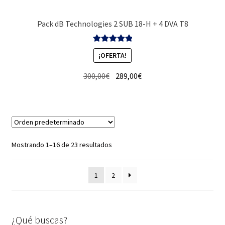
Pack dB Technologies 2 SUB 18-H + 4 DVA T8
Valorado con
¡OFERTA!
5.00
de 5
El
El
300,00
€
289,00
€
precio
precio
original
actual
era:
es:
300,00€.
289,00€.
Mostrando 1–16 de 23 resultados
1
2
¿Qué buscas?