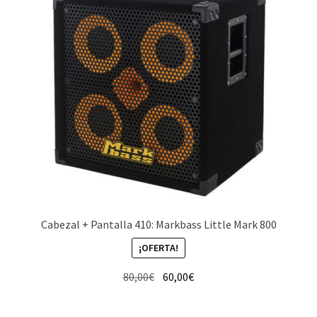
Cabezal + Pantalla 410: Markbass Little Mark 800
¡OFERTA!
El
El
80,00
€
60,00
€
precio
precio
original
actual