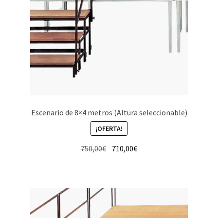
Escenario de 8×4 metros (Altura seleccionable)
¡OFERTA!
El
El
750,00
€
710,00
€
precio
precio
original
actual
era:
es:
750,00€.
710,00€.