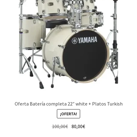
Oferta Batería completa 22″ white + Platos Turkish
¡OFERTA!
El
El
100,00
€
80,00
€
precio
precio