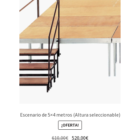
Escenario de 5×4 metros (Altura seleccionable)
¡OFERTA!
El
El
610,00
€
520,00
€