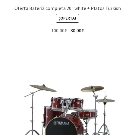
Oferta Batería completa 20″ white + Platos Turkish
¡OFERTA!
El
El
100,00
€
80,00
€
precio
precio
original
actual
era:
es:
100,00€.
80,00€.