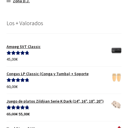
Zona D.J.
Los + Valorados
Ampeg SVT Classic
45,00
€
Valorado con
5.00
de 5
Congas LP Classic (Conga y Tumba) + Soporte
60,00
€
Valorado con
5.00
de 5
Juego de platos Zildjian Serie K Dark (14", 16", 18", 20")
El
El
65,00
€
55,00
€
Valorado con
precio
precio
5.00
de 5
original
actual