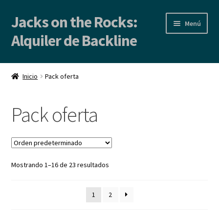
Jacks on the Rocks:
Ir
Ir
Menú
a
al
Alquiler de Backline
la
contenido
navegación
Inicio
Inicio
Pack oferta
Alquiler de Backline | Backline Rental
Pack oferta
Locales de Ensayo
Contacto
Mostrando 1–16 de 23 resultados
Blog
1
2