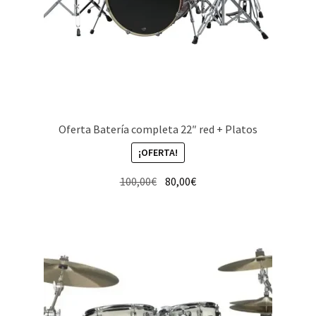
Oferta Batería completa 22″ red + Platos
¡OFERTA!
El
El
100,00
€
80,00
€
precio
precio
original
actual
era:
es:
100,00€.
80,00€.