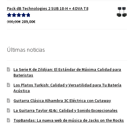
Pack dB Technologies 2 SUB 18-H + 4 DVA T8
El
El
300,00
€
289,00
€
Valorado con
precio
precio
5.00
de 5
original
actual
era:
es:
300,00€.
289,00€.
Últimas noticias
La Serie K de Zildjian: El Estándar de Máxima Calidad para
Bateristas
Los Platos Turkish: Calidad y Versatilidad para Tu Batería
Acústica
Guitarra Clásica Alhambra 3C Eléctrica con Cutaway
La Guitarra Taylor 414c: Calidad y Sonido Excepcionales
TopBandas: La nueva web de música de Jacks on the Rocks