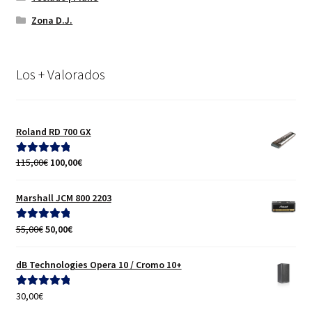
Zona D.J.
Los + Valorados
Roland RD 700 GX
El
El
115,00
€
100,00
€
Valorado con
precio
precio
5.00
de 5
original
actual
Marshall JCM 800 2203
era:
es:
115,00€.
100,00€.
El
El
55,00
€
50,00
€
Valorado con
precio
precio
5.00
de 5
original
actual
dB Technologies Opera 10 / Cromo 10+
era:
es:
55,00€.
50,00€.
30,00
€
Valorado con
5.00
de 5