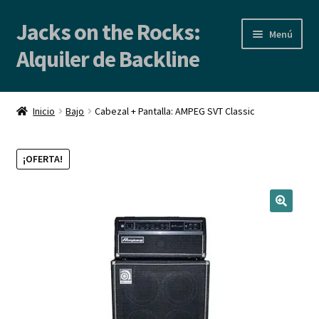
Jacks on the Rocks:
Ir
Ir
Menú
a
al
Alquiler de Backline
la
contenido
navegación
Inicio
Inicio
Bajo
Cabezal + Pantalla: AMPEG SVT Classic
Alquiler de Backline | Backline Rental
¡OFERTA!
Locales de Ensayo
Contacto
Blog