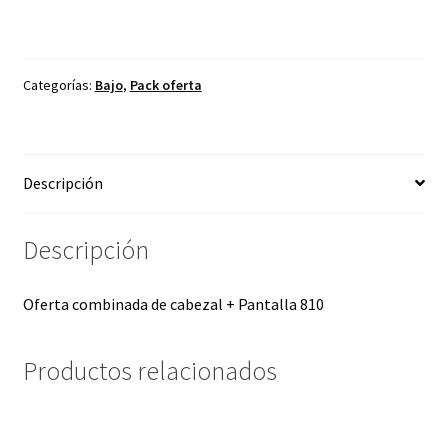
original
actual
era:
es:
Categorías:
Bajo
,
Pack oferta
90,00€.
70,20€.
Descripción
Descripción
Oferta combinada de cabezal + Pantalla 810
Productos relacionados