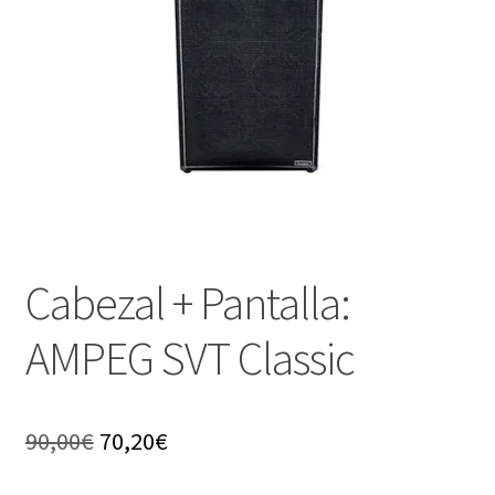
Cabezal + Pantalla:
AMPEG SVT Classic
El
El
90,00
€
70,20
€
precio
precio