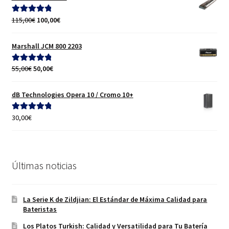
El
El
115,00
€
100,00
€
Valorado con
precio
precio
5.00
de 5
original
actual
Marshall JCM 800 2203
era:
es:
115,00€.
100,00€.
El
El
55,00
€
50,00
€
Valorado con
precio
precio
5.00
de 5
original
actual
dB Technologies Opera 10 / Cromo 10+
era:
es:
55,00€.
50,00€.
30,00
€
Valorado con
5.00
de 5
Últimas noticias
La Serie K de Zildjian: El Estándar de Máxima Calidad para
Bateristas
Los Platos Turkish: Calidad y Versatilidad para Tu Batería