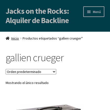
Jacks on the Rocks:
Ir
Ir
Menú
a
al
Alquiler de Backline
la
contenido
navegación
Inicio
Inicio
Productos etiquetados “gallien crueger”
Alquiler de Backline | Backline Rental
gallien crueger
Locales de Ensayo
Contacto
Mostrando el único resultado
Blog