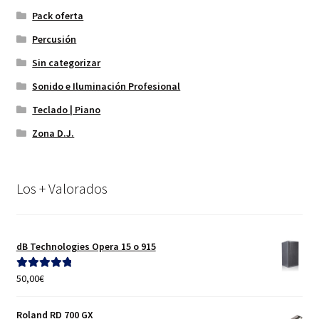
Pack oferta
Percusión
Sin categorizar
Sonido e Iluminación Profesional
Teclado | Piano
Zona D.J.
Los + Valorados
dB Technologies Opera 15 o 915
50,00
€
Valorado con
5.00
de 5
Roland RD 700 GX