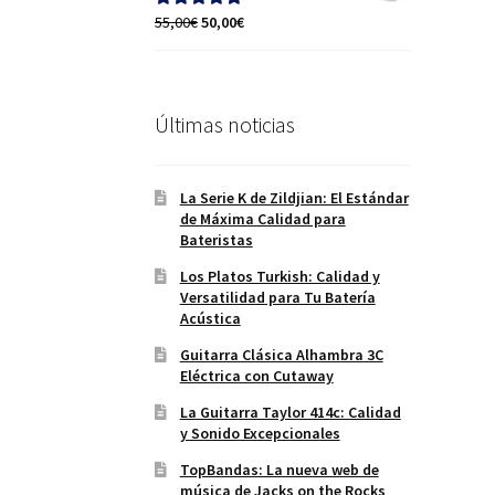
70,00€.
60,00€.
El
El
55,00
€
50,00
€
Valorado con
precio
precio
5.00
de 5
original
actual
era:
es:
55,00€.
50,00€.
Últimas noticias
La Serie K de Zildjian: El Estándar
de Máxima Calidad para
Bateristas
Los Platos Turkish: Calidad y
Versatilidad para Tu Batería
Acústica
Guitarra Clásica Alhambra 3C
Eléctrica con Cutaway
La Guitarra Taylor 414c: Calidad
y Sonido Excepcionales
TopBandas: La nueva web de
música de Jacks on the Rocks