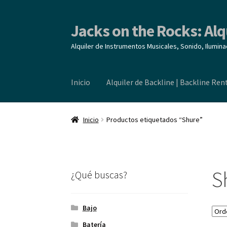
Jacks on the Rocks: Alq
Ir
Ir
a
al
Alquiler de Instrumentos Musicales, Sonido, Ilumina
la
contenido
navegación
Inicio
Alquiler de Backline | Backline Ren
Inicio
Alquiler de Backline | Backline Rental
L
Inicio
Productos etiquetados “Shure”
S
¿Qué buscas?
Bajo
Batería