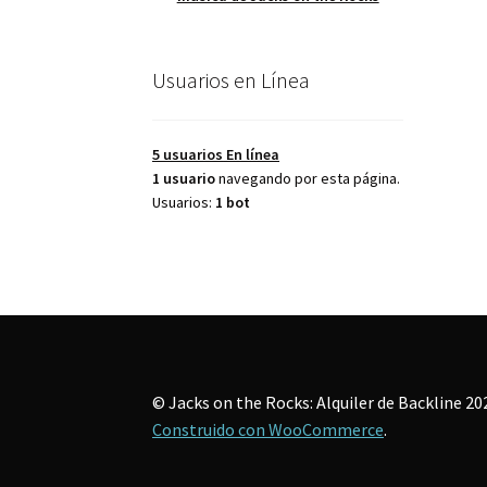
Usuarios en Línea
5 usuarios
En línea
1 usuario
navegando por esta página.
Usuarios:
1 bot
© Jacks on the Rocks: Alquiler de Backline 20
Construido con WooCommerce
.