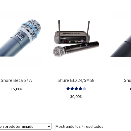
Shure Beta 57 A
Shure BLX24/SM58
Shu
15,00
€
Valorado
30,00
€
con
4.00
de 5
Mostrando los 4 resultados