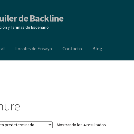
uiler de Backline
ción y Tarimas de Escenario
tal
Locales de Ensayo
Contacto
Blog
ocales de Ensayo
Contacto
Blog
hure
Mostrando los 4 resultados