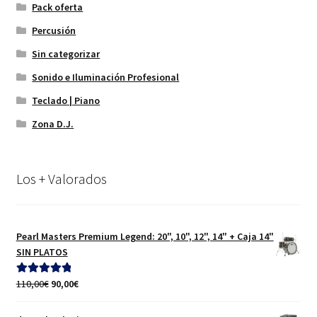
Pack oferta
Percusión
Sin categorizar
Sonido e Iluminación Profesional
Teclado | Piano
Zona D.J.
Los + Valorados
Pearl Masters Premium Legend: 20", 10", 12", 14" + Caja 14"
SIN PLATOS
El
El
110,00
€
90,00
€
Valorado con
precio
precio
5.00
de 5
original
actual