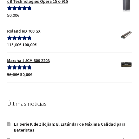
dB Technologies Opera 15 o 915
era:
es:
110,00€.
90,00€.
50,00
€
Valorado con
5.00
de 5
Roland RD 700 GX
El
El
115,00
€
100,00
€
Valorado con
precio
precio
5.00
de 5
original
actual
Marshall JCM 800 2203
era:
es:
115,00€.
100,00€.
El
El
55,00
€
50,00
€
Valorado con
precio
precio
5.00
de 5
original
actual
era:
es:
55,00€.
50,00€.
Últimas noticias
La Serie K de Zildjian: El Estándar de Máxima Calidad para
Bateristas