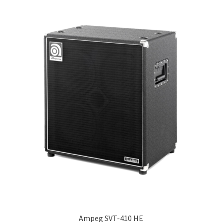
50,00€.
40,00€.
Ampeg SVT-410 HE