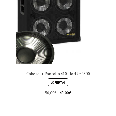
Cabezal + Pantalla 410: Hartke 3500
¡OFERTA!
El
El
50,00
€
40,00
€
precio
precio
original
actual
era:
es: