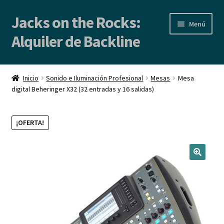
Jacks on the Rocks:
Ir
Ir
Menú
a
al
Alquiler de Backline
la
contenido
navegación
Inicio
Inicio
Sonido e Iluminación Profesional
Mesas
Mesa
digital Beheringer X32 (32 entradas y 16 salidas)
Alquiler de Backline | Backline Rental
Locales de Ensayo
¡OFERTA!
Contacto
Blog