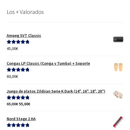
Los + Valorados
Ampeg SVT Classic
45,00
€
Valorado con
5.00
de 5
Congas LP Classic (Conga y Tumba) + Soporte
60,00
€
Valorado con
5.00
de 5
Juego de platos Zildjian Serie K Dark (14", 16", 18", 20")
El
El
65,00
€
55,00
€
Valorado con
precio
precio
5.00
de 5
original
actual
Nord Stage 2 HA
era:
es:
65,00€.
55,00€.