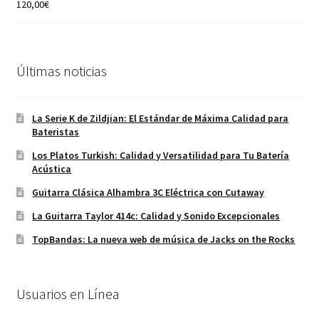
120,00
€
Valorado con
5.00
de 5
Últimas noticias
La Serie K de Zildjian: El Estándar de Máxima Calidad para
Bateristas
Los Platos Turkish: Calidad y Versatilidad para Tu Batería
Acústica
Guitarra Clásica Alhambra 3C Eléctrica con Cutaway
La Guitarra Taylor 414c: Calidad y Sonido Excepcionales
TopBandas: La nueva web de música de Jacks on the Rocks
Usuarios en Línea