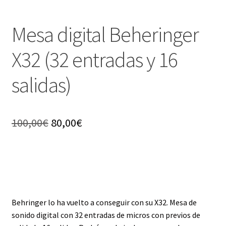
Mesa digital Beheringer
X32 (32 entradas y 16
salidas)
El
El
100,00
€
80,00
€
precio
precio
original
actual
era:
es:
100,00€.
80,00€.
Behringer lo ha vuelto a conseguir con su X32. Mesa de
sonido digital con 32 entradas de micros con previos de