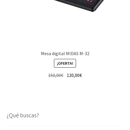
Mesa digital MIDAS M-32
¡OFERTA!
El
El
150,00
€
120,00
€
precio
precio
original
actual
era:
es:
150,00€.
120,00€.
¿Qué buscas?