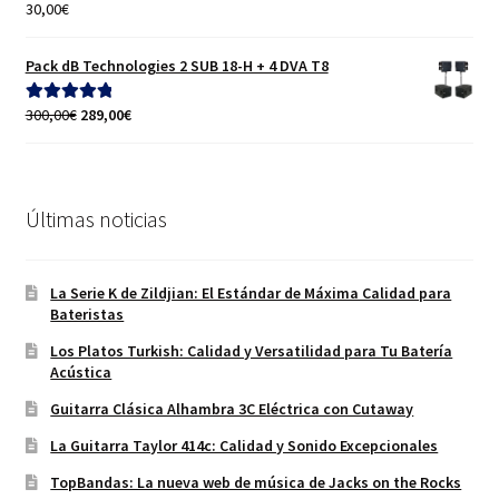
30,00
€
Valorado con
5.00
de 5
Pack dB Technologies 2 SUB 18-H + 4 DVA T8
El
El
300,00
€
289,00
€
Valorado con
precio
precio
5.00
de 5
original
actual
era:
es:
300,00€.
289,00€.
Últimas noticias
La Serie K de Zildjian: El Estándar de Máxima Calidad para
Bateristas
Los Platos Turkish: Calidad y Versatilidad para Tu Batería
Acústica
Guitarra Clásica Alhambra 3C Eléctrica con Cutaway
La Guitarra Taylor 414c: Calidad y Sonido Excepcionales
TopBandas: La nueva web de música de Jacks on the Rocks