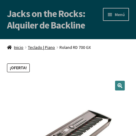
Jacks on the Rocks:
Ir
Ir
Menú
a
al
Alquiler de Backline
la
contenido
navegación
Inicio
Inicio
Teclado | Piano
Roland RD 700 GX
Alquiler de Backline | Backline Rental
¡OFERTA!
Locales de Ensayo
Contacto
Blog