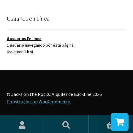
Usuarios en Línea
6 usuarios
En línea
1 usuario
navegando por esta página.
Usuarios:
1 bot
© Jacks on the Rocks: Alquiler de Backline 2026
Construido con WooCommerce
.
0
Buscar
Buscar