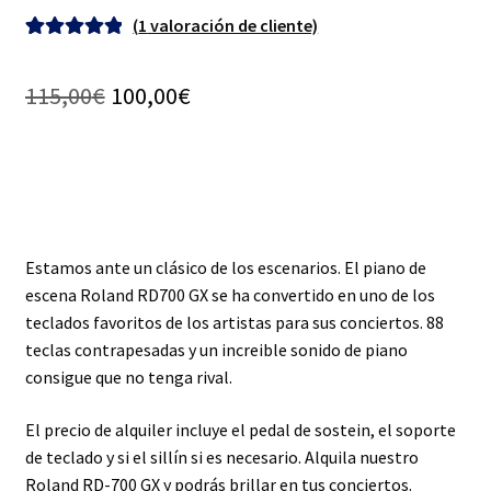
(
1
valoración de cliente)
Valorado con
1
5.00
de 5 en
El
El
115,00
€
100,00
€
base a
precio
precio
valoración de
un cliente
original
actual
era:
es:
115,00€.
100,00€.
Estamos ante un clásico de los escenarios. El piano de
escena Roland RD700 GX se ha convertido en uno de los
teclados favoritos de los artistas para sus conciertos. 88
teclas contrapesadas y un increible sonido de piano
consigue que no tenga rival.
El precio de alquiler incluye el pedal de sostein, el soporte
de teclado y si el sillín si es necesario. Alquila nuestro
Roland RD-700 GX y podrás brillar en tus conciertos.