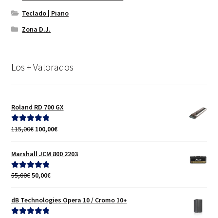
Teclado | Piano
Zona D.J.
Los + Valorados
Roland RD 700 GX
El
El
115,00
€
100,00
€
Valorado con
precio
precio
5.00
de 5
original
actual
Marshall JCM 800 2203
era:
es:
115,00€.
100,00€.
El
El
55,00
€
50,00
€
Valorado con
precio
precio
5.00
de 5
original
actual
dB Technologies Opera 10 / Cromo 10+
era:
es:
55,00€.
50,00€.