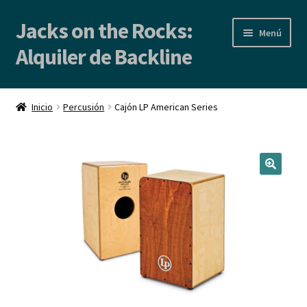
Jacks on the Rocks:
Ir
Ir
Menú
a
al
Alquiler de Backline
la
contenido
navegación
Inicio
Inicio
Percusión
Cajón LP American Series
Alquiler de Backline | Backline Rental
Locales de Ensayo
Contacto
Blog