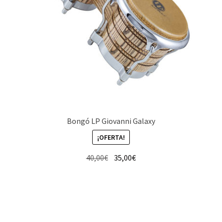
Bongó LP Giovanni Galaxy
¡OFERTA!
El
El
40,00
€
35,00
€
precio
precio
original
actual
era:
es:
40,00€.
35,00€.