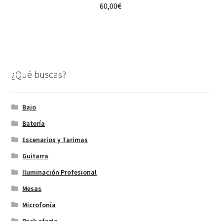
Valorado con
60,00
€
5.00
de 5
¿Qué buscas?
Bajo
Batería
Escenarios y Tarimas
Guitarra
Iluminación Profesional
Mesas
Microfonía
Pack oferta