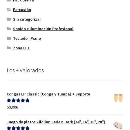
Percusión
Sin categorizar
Sonido e Iluminación Profesional
Teclado | Piano
Zona D.J.
Los + Valorados
Congas LP Classic (Conga y Tumba) + Soporte
60,00
€
Valorado con
5.00
de 5
Juego de platos Zildjian Serie K Dark (14", 16", 18", 20")