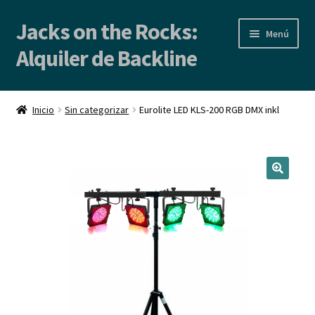
Jacks on the Rocks:
Ir
Ir
Menú
a
al
Alquiler de Backline
la
contenido
navegación
Inicio
Inicio
Sin categorizar
Eurolite LED KLS-200 RGB DMX inkl
Alquiler de Backline | Backline Rental
Locales de Ensayo
Contacto
Blog