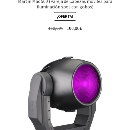
Martin Mac 500 (Pareja de Cabezas móviles para
iluminación spot con gobos)
¡OFERTA!
El
El
110,00
€
100,00
€
precio
precio
original
actual
era:
es:
110,00€.
100,00€.