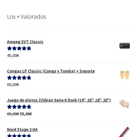
Los + Valorados
Ampeg SVT Classic
45,00
€
Valorado con
5.00
de 5
Congas LP Classic (Conga y Tumba) + Soporte
60,00
€
Valorado con
5.00
de 5
Juego de platos Zildjian Serie K Dark (14", 16", 18", 20")
El
El
65,00
€
55,00
€
Valorado con
precio
precio
5.00
de 5
original
actual
Nord Stage 2 HA
era:
es: