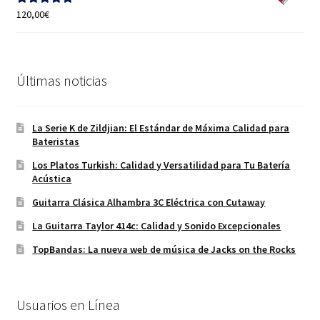
65,00€.
55,00€.
120,00
€
Valorado con
5.00
de 5
Últimas noticias
La Serie K de Zildjian: El Estándar de Máxima Calidad para
Bateristas
Los Platos Turkish: Calidad y Versatilidad para Tu Batería
Acústica
Guitarra Clásica Alhambra 3C Eléctrica con Cutaway
La Guitarra Taylor 414c: Calidad y Sonido Excepcionales
TopBandas: La nueva web de música de Jacks on the Rocks
Usuarios en Línea