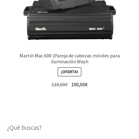
Martin Mac 600 (Pareja de cabezas móviles para
iluminación Wash
¡OFERTA!
El
El
110,00
€
100,00
€
precio
precio
original
actual
era:
es:
110,00€.
100,00€.
¿Qué buscas?