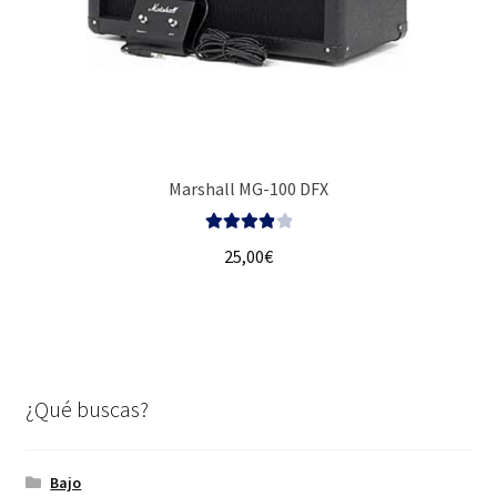
Marshall MG-100 DFX
Valorado
25,00
€
con
4.00
de 5
¿Qué buscas?
Bajo