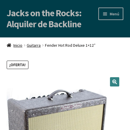
Jacks on the Rocks:
Ir
Ir
Menú
a
al
Alquiler de Backline
la
contenido
navegación
Inicio
Inicio
Guitarra
Fender Hot Rod Deluxe 1×12″
Alquiler de Backline | Backline Rental
¡OFERTA!
Locales de Ensayo
Contacto
Blog