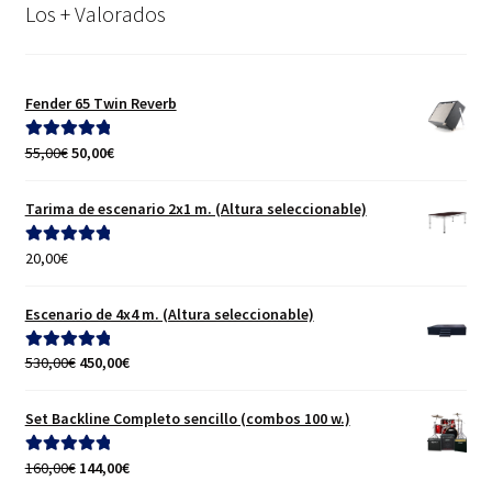
Los + Valorados
Fender 65 Twin Reverb
El
El
55,00
€
50,00
€
Valorado con
precio
precio
5.00
de 5
original
actual
Tarima de escenario 2x1 m. (Altura seleccionable)
era:
es:
55,00€.
50,00€.
20,00
€
Valorado con
5.00
de 5
Escenario de 4x4 m. (Altura seleccionable)
El
El
530,00
€
450,00
€
Valorado con
precio
precio
5.00
de 5
original
actual
Set Backline Completo sencillo (combos 100 w.)
era:
es:
530,00€.
450,00€.
El
El
160,00
€
144,00
€
Valorado con
precio
precio
5.00
de 5