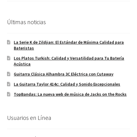
original
actual
era:
es:
160,00€.
144,00€.
Últimas noticias
La Serie K de Zildjian: El Estándar de Máxima Calidad para
Bateristas
Los Platos Turkish: Calidad y Versatilidad para Tu Batería
Acústica
Guitarra Clásica Alhambra 3C Eléctrica con Cutaway
La Guitarra Taylor 414c: Calidad y Sonido Excepcionales
TopBandas: La nueva web de música de Jacks on the Rocks
Usuarios en Línea