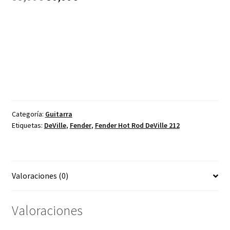
precio
precio
original
actual
era:
es:
55,00€.
50,00€.
Categoría:
Guitarra
Etiquetas:
DeVille
,
Fender
,
Fender Hot Rod DeVille 212
Valoraciones (0)
Valoraciones