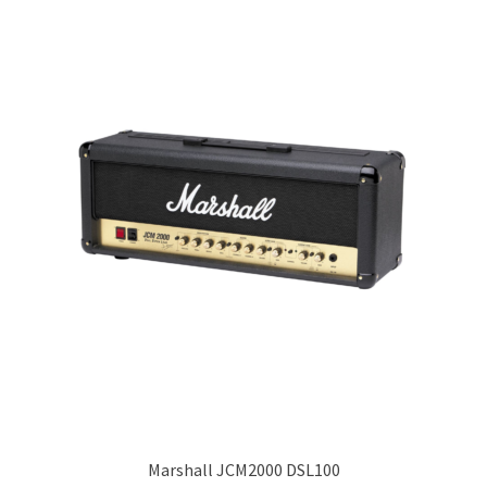
55,00€.
50,00€.
Marshall JCM2000 DSL100