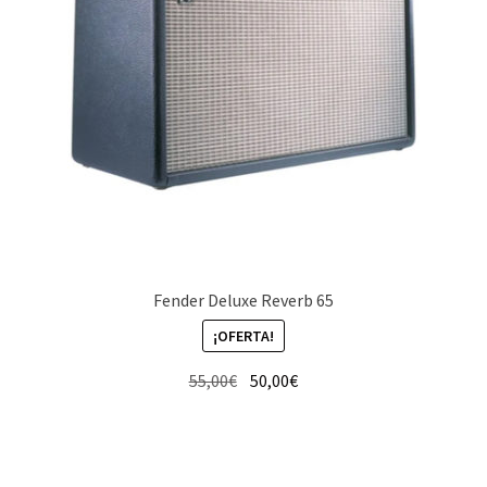
Fender Deluxe Reverb 65
¡OFERTA!
El
El
55,00
€
50,00
€
precio
precio
original
actual
era:
es: