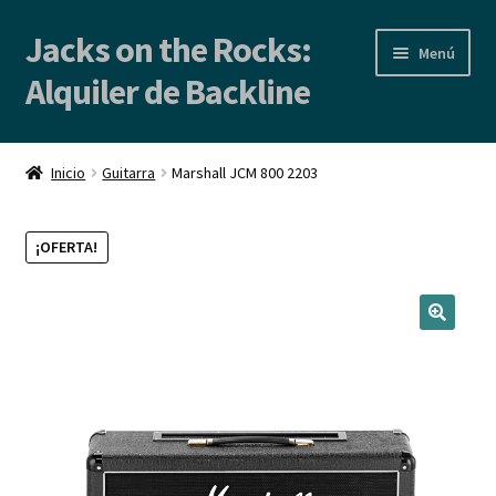
Jacks on the Rocks:
Ir
Ir
Menú
a
al
Alquiler de Backline
la
contenido
navegación
Inicio
Inicio
Guitarra
Marshall JCM 800 2203
Alquiler de Backline | Backline Rental
¡OFERTA!
Locales de Ensayo
Contacto
Blog