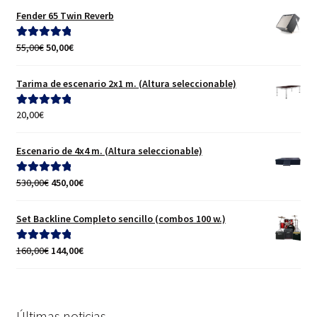
Fender 65 Twin Reverb
El
El
55,00
€
50,00
€
Valorado con
precio
precio
5.00
de 5
original
actual
Tarima de escenario 2x1 m. (Altura seleccionable)
era:
es:
55,00€.
50,00€.
20,00
€
Valorado con
5.00
de 5
Escenario de 4x4 m. (Altura seleccionable)
El
El
530,00
€
450,00
€
Valorado con
precio
precio
5.00
de 5
original
actual
Set Backline Completo sencillo (combos 100 w.)
era:
es:
530,00€.
450,00€.
El
El
160,00
€
144,00
€
Valorado con
precio
precio
5.00
de 5
original
actual
era:
es:
160,00€.
144,00€.
Últimas noticias