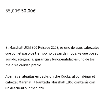
Valorado con
1
5.00
de 5 en
El
El
55,00
€
50,00
€
base a
precio
precio
valoración de
un cliente
original
actual
era:
es:
55,00€.
50,00€.
El Marshall JCM 800 Reissue 2203, es uno de esos cabezales
que con el paso de tiempo no pasan de moda, ya que por su
sonido, elegancia, garantía y funcionalidad es uno de los
mejores calidad precio.
Además si alquilas en Jacks on the Rocks, al combinar el
cabezal Marshall + Pantalla Marshall 1960 contarás con
un descuento inmediato.