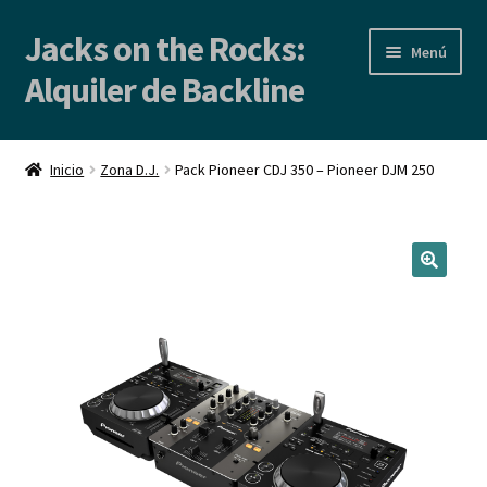
Jacks on the Rocks:
Ir
Ir
Menú
a
al
Alquiler de Backline
la
contenido
navegación
Inicio
Inicio
Zona D.J.
Pack Pioneer CDJ 350 – Pioneer DJM 250
Alquiler de Backline | Backline Rental
Locales de Ensayo
Contacto
Blog