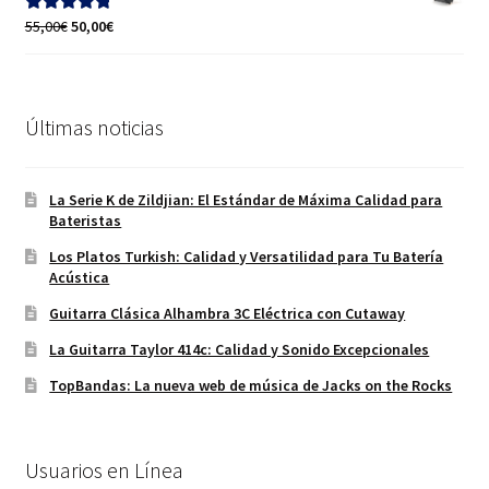
70,00€.
60,00€.
El
El
55,00
€
50,00
€
Valorado con
precio
precio
5.00
de 5
original
actual
era:
es:
55,00€.
50,00€.
Últimas noticias
La Serie K de Zildjian: El Estándar de Máxima Calidad para
Bateristas
Los Platos Turkish: Calidad y Versatilidad para Tu Batería
Acústica
Guitarra Clásica Alhambra 3C Eléctrica con Cutaway
La Guitarra Taylor 414c: Calidad y Sonido Excepcionales
TopBandas: La nueva web de música de Jacks on the Rocks
Usuarios en Línea