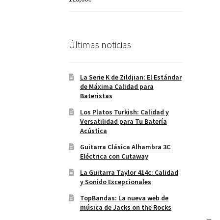
5.00
de 5
Últimas noticias
La Serie K de Zildjian: El Estándar
de Máxima Calidad para
Bateristas
Los Platos Turkish: Calidad y
Versatilidad para Tu Batería
Acústica
Guitarra Clásica Alhambra 3C
Eléctrica con Cutaway
La Guitarra Taylor 414c: Calidad
y Sonido Excepcionales
TopBandas: La nueva web de
música de Jacks on the Rocks