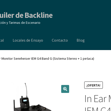
uiler de Backline
ción y Tarimas de Escenario
tal
Locales de Ensayo
Contacto
Blog
ocales de Ensayo
Contacto
Blog
ar Monitor Sennheiser IEM G4 Band G (Sistema Stereo + 1 petaca)
¡OFERTA!
In Ear
IEM G4