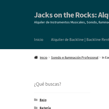
Jacks on the Rocks: Alq
Ir
Ir
a
al
Alquiler de Instrumentos Musicales, Sonido, Ilumina
la
contenido
navegación
Inicio
Alquiler de Backline | Backline Ren
Inicio
Alquiler de Backline | Backline Rental
L
Inicio
Sonido e Iluminación Profesional
In E
¿Qué buscas?
Bajo
Batería