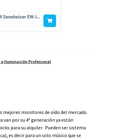
Sistema IEM Sennheiser EW-IEM G4 (Banda G, estéreo + 1 petaca)
 e Iluminación Profesional
 mejores monitores de oído del mercado.
ya van por su 4ª generación ya están
ocks para su alquiler. Pueden ser sistema
a), es decir para un solo músico que se