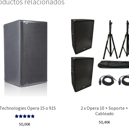
oductos relacionados
Technologies Opera 15 o 915
2 x Opera 10 + Soporte +
Cableado
50,40
€
Valorado con
50,00
€
5.00
de 5