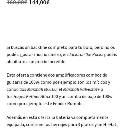
El
El
160,00
€
144,00
€
base a
precio
precio
valoración de
un cliente
original
actual
era:
es:
160,00€.
144,00€.
Si buscas un backline completo para tu bolo, pero no os
podéis gastar mucho dinero, en
Jacks on the Rocks
podéis
alquilarlo a un precio increible
Esta oferta contiene dos amplificadores combos de
guitarra de 100w, como por ejemplo son los míticos y
conocidos
Marshall MG100
, el
Marshall Valvestate
o
los
Huges Kettner Attax
100 y un combo de bajo de 100w
como por ejemplo este Fender Rumble.
Además en esta oferta la batería va completamente
equipada, contiene los herrajes para 3 platos y un Hi-Hat,