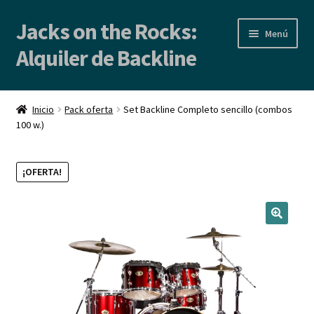
Jacks on the Rocks:
Ir
Ir
Menú
a
al
Alquiler de Backline
la
contenido
navegación
Inicio
Inicio
Pack oferta
Set Backline Completo sencillo (combos
100 w.)
Alquiler de Backline | Backline Rental
Locales de Ensayo
¡OFERTA!
Contacto
Blog