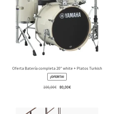
Oferta Batería completa 20″ white + Platos Turkish
¡OFERTA!
El
El
100,00
€
80,00
€
precio
precio
original
actual
era:
es:
100,00€.
80,00€.