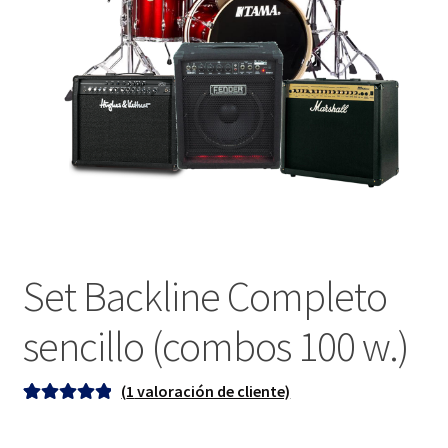
Set Backline Completo
sencillo (combos 100 w.)
(
1
valoración de cliente)
Valorado con
1
5.00
de 5 en