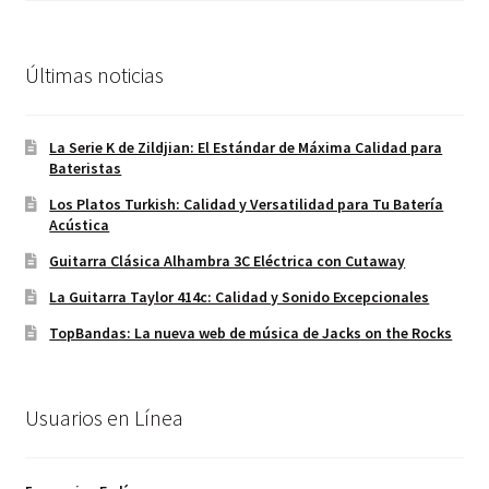
original
actual
era:
es:
110,00€.
90,00€.
Últimas noticias
La Serie K de Zildjian: El Estándar de Máxima Calidad para
Bateristas
Los Platos Turkish: Calidad y Versatilidad para Tu Batería
Acústica
Guitarra Clásica Alhambra 3C Eléctrica con Cutaway
La Guitarra Taylor 414c: Calidad y Sonido Excepcionales
TopBandas: La nueva web de música de Jacks on the Rocks
Usuarios en Línea