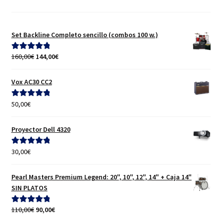
Set Backline Completo sencillo (combos 100 w.)
El
El
160,00
€
144,00
€
Valorado con
precio
precio
5.00
de 5
original
actual
Vox AC30 CC2
era:
es:
160,00€.
144,00€.
50,00
€
Valorado con
5.00
de 5
Proyector Dell 4320
30,00
€
Valorado con
5.00
de 5
Pearl Masters Premium Legend: 20", 10", 12", 14" + Caja 14"
SIN PLATOS
El
El
110,00
€
90,00
€
Valorado con
precio
precio
5.00
de 5