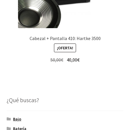
Cabezal + Pantalla 410: Hartke 3500
¡OFERTA!
El
El
50,00
€
40,00
€
precio
precio
original
actual
era:
es:
50,00€.
40,00€.
¿Qué buscas?
Bajo
Batería