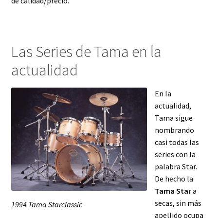
de calidad/precio.
Las Series de Tama en la
actualidad
En la
actualidad,
Tama sigue
nombrando
casi todas las
series con la
palabra Star.
De hecho la
Tama Star
a
secas, sin más
1994 Tama Starclassic
apellido ocupa