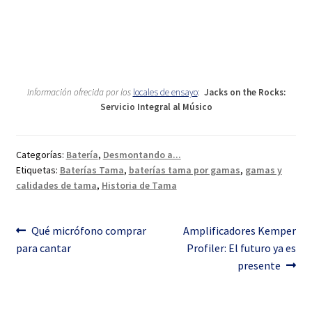
Información ofrecida por los
locales de ensayo
:
Jacks on the Rocks:
Servicio Integral al Músico
Categorías:
Batería
,
Desmontando a...
Etiquetas:
Baterías Tama
,
baterías tama por gamas
,
gamas y
calidades de tama
,
Historia de Tama
Navegación
Anterior:
Siguiente:
Qué micrófono comprar
Amplificadores Kemper
para cantar
Profiler: El futuro ya es
de
presente
entradas