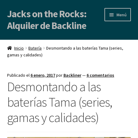
Jacks on the Rocks:
Ir
Ir
Menú
a
al
Alquiler de Backline
la
contenido
navegación
Inicio
Inicio
Batería
Desmontando a las baterías Tama (series,
gamas y calidades)
Alquiler de Backline | Backline Rental
Locales de Ensayo
Publicado el
6 enero, 2017
por
Backliner
—
6 comentarios
Desmontando a las
Contacto
baterías Tama (series,
Blog
gamas y calidades)