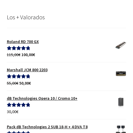
Los + Valorados
Roland RD 700 GX
El
El
115,00
€
100,00
€
Valorado con
precio
precio
5.00
de 5
original
actual
Marshall JCM 800 2203
era:
es:
115,00€.
100,00€.
El
El
55,00
€
50,00
€
Valorado con
precio
precio
5.00
de 5
original
actual
dB Technologies Opera 10 / Cromo 10+
era:
es:
55,00€.
50,00€.
30,00
€
Valorado con
5.00
de 5
Pack dB Technologies 2 SUB 18-H + 4 DVA T8