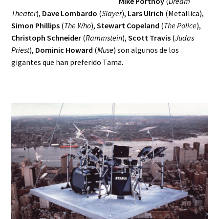
Mike Portnoy
(
Dream
Theater
),
Dave Lombardo
(
Slayer
),
Lars Ulrich
(Metallica),
Simon Phillips
(
The Who
),
Stewart Copeland
(
The Police
),
Christoph Schneider
(
Rammstein
),
Scott Travis
(
Judas
Priest
),
Dominic Howard
(
Muse
) son algunos de los
gigantes que han preferido Tama.