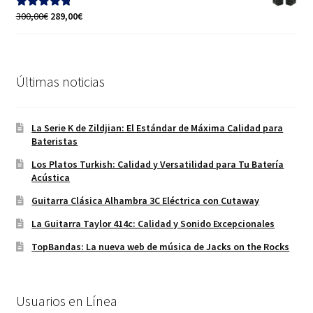
El
El
300,00
€
289,00
€
Valorado con
precio
precio
5.00
de 5
original
actual
era:
es:
300,00€.
289,00€.
Últimas noticias
La Serie K de Zildjian: El Estándar de Máxima Calidad para
Bateristas
Los Platos Turkish: Calidad y Versatilidad para Tu Batería
Acústica
Guitarra Clásica Alhambra 3C Eléctrica con Cutaway
La Guitarra Taylor 414c: Calidad y Sonido Excepcionales
TopBandas: La nueva web de música de Jacks on the Rocks
Usuarios en Línea