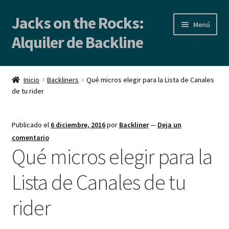
Jacks on the Rocks:
Ir
Ir
Menú
a
al
Alquiler de Backline
la
contenido
navegación
Inicio
Inicio
Backliners
Qué micros elegir para la Lista de Canales
de tu rider
Alquiler de Backline | Backline Rental
Locales de Ensayo
Publicado el
6 diciembre, 2016
por
Backliner
—
Deja un
comentario
Contacto
Qué micros elegir para la
Lista de Canales de tu
Blog
rider