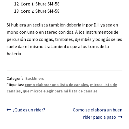
Coro 1
: Shure SM-58
Coro 2
: Shure SM-58
Si hubiera un teclista también debería ir por D.I. ya sea en
mono con una o en stereo con dos. A los instrumentos de
percusión como congas, timbales, djembés y bongós se les
suele dar el mismo tratamiento que a los toms de la
batería.
Categoría:
Backliners
Etiquetas:
como elaborar una lista de canales
,
micros lista de
canales
,
que micros elegir para mi lista de canales
Navegación
Anterior:
Siguiente:
¿Qué es un rider?
Como se elabora un buen
rider paso a paso
de